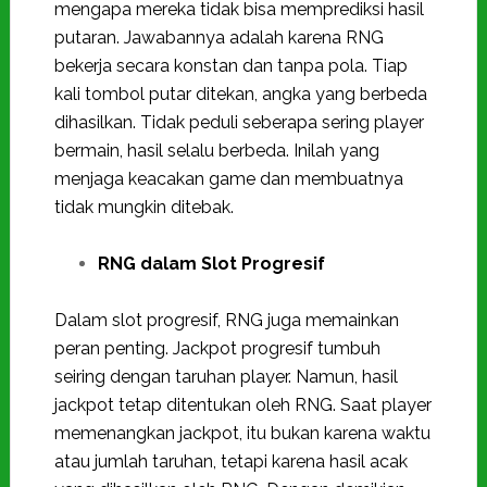
mengapa mereka tidak bisa memprediksi hasil
putaran. Jawabannya adalah karena RNG
bekerja secara konstan dan tanpa pola. Tiap
kali tombol putar ditekan, angka yang berbeda
dihasilkan.
Tidak peduli seberapa sering player
bermain, hasil selalu berbeda. Inilah yang
menjaga keacakan game dan membuatnya
tidak mungkin ditebak.
RNG dalam Slot Progresif
Dalam slot progresif, RNG juga memainkan
peran penting. Jackpot progresif tumbuh
seiring dengan taruhan player. Namun, hasil
jackpot tetap ditentukan oleh RNG.
Saat player
memenangkan jackpot, itu bukan karena waktu
atau jumlah taruhan, tetapi karena hasil acak