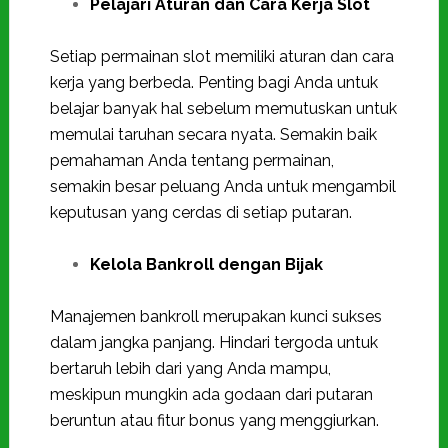
Pelajari Aturan dan Cara Kerja Slot
Setiap permainan slot memiliki aturan dan cara
kerja yang berbeda. Penting bagi Anda untuk
belajar banyak hal sebelum memutuskan untuk
memulai taruhan secara nyata. Semakin baik
pemahaman Anda tentang permainan,
semakin besar peluang Anda untuk mengambil
keputusan yang cerdas di setiap putaran.
Kelola Bankroll dengan Bijak
Manajemen bankroll merupakan kunci sukses
dalam jangka panjang. Hindari tergoda untuk
bertaruh lebih dari yang Anda mampu,
meskipun mungkin ada godaan dari putaran
beruntun atau fitur bonus yang menggiurkan.