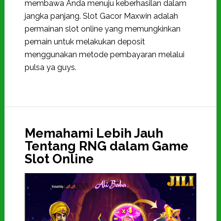
membawa Anda menuju keberhasilan dalam
jangka panjang. Slot Gacor Maxwin adalah
permainan slot online yang memungkinkan
pemain untuk melakukan deposit
menggunakan metode pembayaran melalui
pulsa ya guys.
Memahami Lebih Jauh
Tentang RNG dalam Game
Slot Online