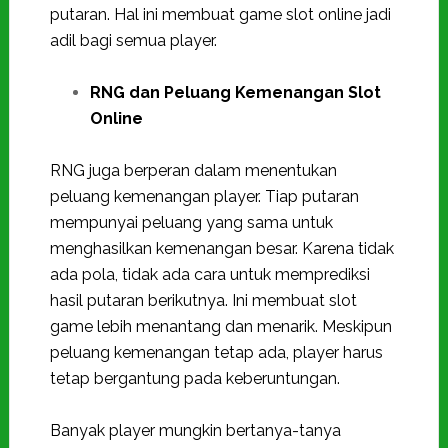
putaran. Hal ini membuat game slot online jadi
adil bagi semua player.
RNG dan Peluang Kemenangan Slot
Online
RNG juga berperan dalam menentukan
peluang kemenangan player. Tiap putaran
mempunyai peluang yang sama untuk
menghasilkan kemenangan besar. Karena tidak
ada pola, tidak ada cara untuk memprediksi
hasil putaran berikutnya.
Ini membuat slot
game lebih menantang dan menarik. Meskipun
peluang kemenangan tetap ada, player harus
tetap bergantung pada keberuntungan.
Banyak player mungkin bertanya-tanya