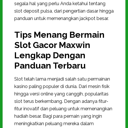
segala hal yang perlu Anda ketahui tentang
slot deposit pulsa, dari pengertian dasar hingga
panduan untuk memenangkan jackpot besar.
Tips Menang Bermain
Slot Gacor Maxwin
Lengkap Dengan
Panduan Terbaru
Slot telah lama menjadi salah satu permainan
kasino paling populer di dunia. Dari mesin fisik
hingga versi online yang canggih, popularitas
slot terus berkembang. Dengan adanya fitur-
fitur inovatif dan peluang untuk memenangkan
hadiah besar. Bagi para pemain yang ingin
meningkatkan peluang mereka dalam