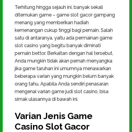
Terhitung hingga sejauh ini, banyak sekali
ditemukan game – game slot gacor gampang
menang yang memberikan hadiah
kemenangan cukup tinggi bagi pemain. Salah
satu di antaranya, yaitu ada permainan game
slot casino yang begitu banyak diminati
pemain bettor.
Berkaitan dengan hal tersebut,
Anda mungkin tidak akan pernah menyangka
jika game taruhan ini umumnya menawarkan
beberapa varian yang mungkin belum banyak
orang tahu. Apabila Anda sendiri penasaran
mengenai varian game judi slot casino, bisa
simak ulasannya di bawah ini.
Varian Jenis Game
Casino Slot Gacor