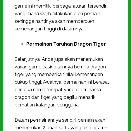
game ini memiliki berbagai aturan tersendiri
yang mana wajib dilakukan oleh pemain
sehingga nantinya akan memperoleh
kemenangan tinggi di dalamnya.
Permainan Taruhan Dragon Tiger
Selanjutnya, Anda juga akan menemukan
varian game casino lainnya berupa dragon
tiger yang memberikan nilai kemenangan
cukup tinggi. Awalnya, permainan ini berasal
dari dua nama tempat yang diberi nama
dragon dan tiger yang begitu menarik
perhatian kalangan pengguna.
Dalam permainannya sendiri, pemain akan
menemukan 2 buah kartu yang bisa ditaruh