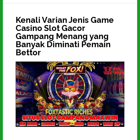
Kenali Varian Jenis Game
Casino Slot Gacor
Gampang Menang yang
Banyak Diminati Pemain
Bettor