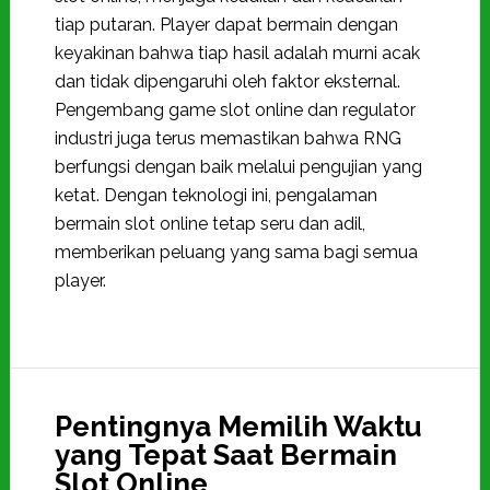
tiap putaran. Player dapat bermain dengan
keyakinan bahwa tiap hasil adalah murni acak
dan tidak dipengaruhi oleh faktor eksternal.
Pengembang game slot online dan regulator
industri juga terus memastikan bahwa RNG
berfungsi dengan baik melalui pengujian yang
ketat. Dengan teknologi ini, pengalaman
bermain slot online tetap seru dan adil,
memberikan peluang yang sama bagi semua
player.
Pentingnya Memilih Waktu
yang Tepat Saat Bermain
Slot Online