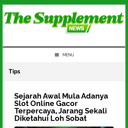
Skip
Skip
Skip
to
to
to
primary
main
primary
navigation
content
sidebar
MENU
Tips
Sejarah Awal Mula Adanya
Slot Online Gacor
Terpercaya, Jarang Sekali
Diketahui Loh Sobat