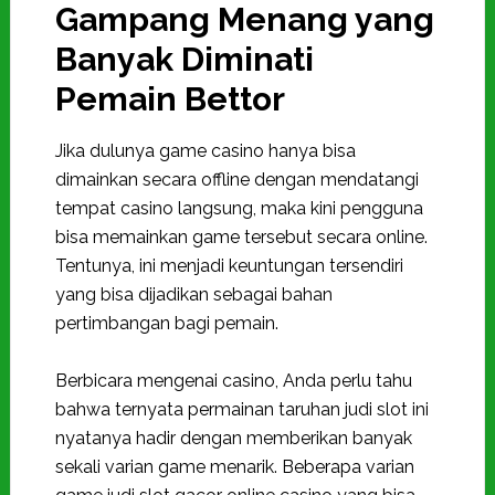
Gampang Menang yang
Banyak Diminati
Pemain Bettor
Jika dulunya game casino hanya bisa
dimainkan secara offline dengan mendatangi
tempat casino langsung, maka kini pengguna
bisa memainkan game tersebut secara online.
Tentunya, ini menjadi keuntungan tersendiri
yang bisa dijadikan sebagai bahan
pertimbangan bagi pemain.
Berbicara mengenai casino, Anda perlu tahu
bahwa ternyata permainan taruhan judi slot ini
nyatanya hadir dengan memberikan banyak
sekali varian game menarik. Beberapa varian