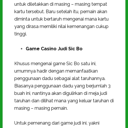
untuk diletakkan di masing – masing tempat
kartu tersebut. Baru setelah itu, pemain akan
diminta untuk bertaruh mengenai mana kartu
yang dirasa memiliki nilai kemenangan cukup
tinggi.
Game Casino Judi Sic Bo
Khusus mengenai game Sic Bo satu ini,
umumnya hadir dengan memanfaatkan
penggunaan dadu sebagai alat taruhannya.
Biasanya penggunaan dadu yang berjumlah 3
buah ini, nantinya akan digulirkan di meja judi
taruhan dan dilihat mana yang keluar taruhan di
masing – masing pemain.
Untuk pemenang dari game judi ini, yakni