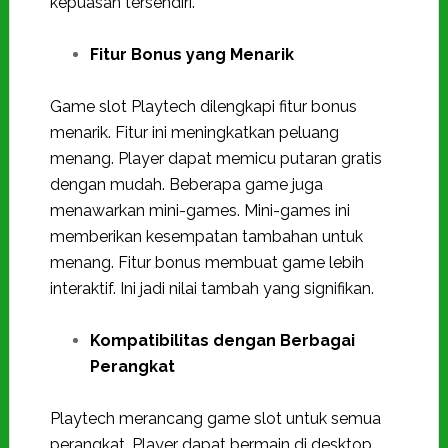
kepuasan tersendiri.
Fitur Bonus yang Menarik
Game slot Playtech dilengkapi fitur bonus
menarik. Fitur ini meningkatkan peluang
menang. Player dapat memicu putaran gratis
dengan mudah. Beberapa game juga
menawarkan mini-games. Mini-games ini
memberikan kesempatan tambahan untuk
menang. Fitur bonus membuat game lebih
interaktif. Ini jadi nilai tambah yang signifikan.
Kompatibilitas dengan Berbagai
Perangkat
Playtech merancang game slot untuk semua
perangkat. Player dapat bermain di desktop