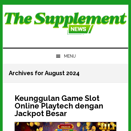
Skip
Skip
Skip
to
to
to
primary
main
primary
navigation
content
sidebar
MENU
Archives for August 2024
Keunggulan Game Slot
Online Playtech dengan
Jackpot Besar