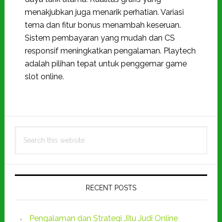
menakjubkan juga menarik perhatian. Variasi
tema dan fitur bonus menambah keseruan.
Sistem pembayaran yang mudah dan CS
responsif meningkatkan pengalaman. Playtech
adalah pilihan tepat untuk penggemar game
slot online.
Primary
Search
Sidebar
this
website
RECENT POSTS
Pengalaman dan Strategi Jitu Judi Online