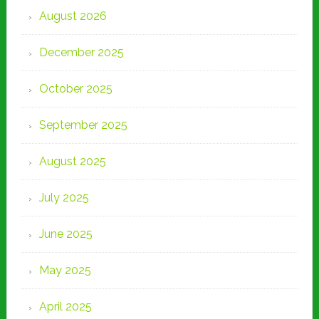
August 2026
December 2025
October 2025
September 2025
August 2025
July 2025
June 2025
May 2025
April 2025