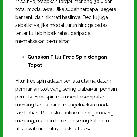
Misalnya, tetapkan target menang 30% dari
total modal awal. Jika sudah tercapai, segera
berhenti dan nikmati hasilnya. Begitu juga
sebaliknya, jika modal turun hingga batas
tertentu, lebih baik rehat daripada
memaksakan permainan.
Gunakan Fitur Free Spin dengan
Tepat
Fitur free spin adalah senjata utama dalam
permainan slot yang sering diabaikan pemain
pemula. Free spin memberi kesempatan
menang tanpa harus mengeluarkan modal
tambahan. Pada slot online resmi gampang
menang, momen free spin sering kali menjadi
titik awal munculnya jackpot besar.