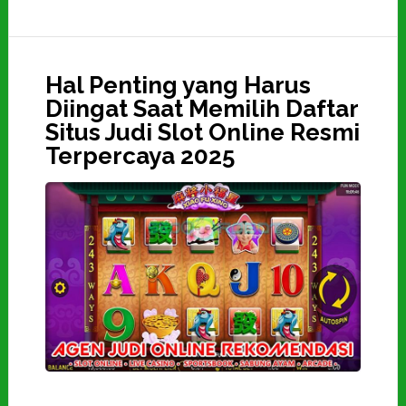
Hal Penting yang Harus
Diingat Saat Memilih Daftar
Situs Judi Slot Online Resmi
Terpercaya 2025