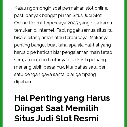
Kalau ngomongin soal permainan slot online,
pasti banyak banget pilihan Situs Judi Slot
Online Resmi Terpercaya 2025 yang bisa kamu
temukan di internet. Tapi, nggak semua situs itu
bisa dibilang aman atau terpercaya. Makanya,
penting banget buat tahu apa aja hal-hal yang
harus diperhatikan biar pengalaman main tetap
seru, aman, dan tentunya bisa kasih peluang
menang lebih besar. Yuk, kita bahas satu per
satu dengan gaya santai biar gampang
dipahami.
Hal Penting yang Harus
Diingat Saat Memilih
Situs Judi Slot Resmi