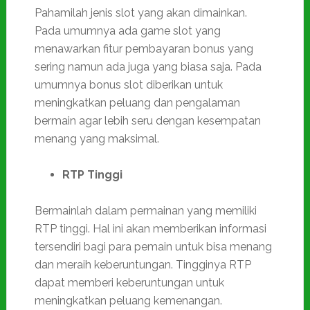
Pahamilah jenis slot yang akan dimainkan.
Pada umumnya ada game slot yang
menawarkan fitur pembayaran bonus yang
sering namun ada juga yang biasa saja. Pada
umumnya bonus slot diberikan untuk
meningkatkan peluang dan pengalaman
bermain agar lebih seru dengan kesempatan
menang yang maksimal.
RTP Tinggi
Bermainlah dalam permainan yang memiliki
RTP tinggi. Hal ini akan memberikan informasi
tersendiri bagi para pemain untuk bisa menang
dan meraih keberuntungan. Tingginya RTP
dapat memberi keberuntungan untuk
meningkatkan peluang kemenangan.