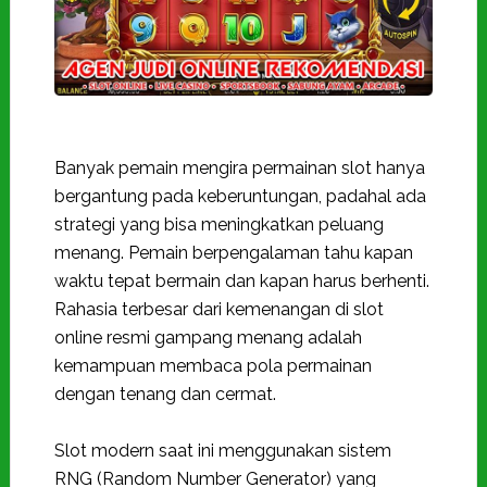
Banyak pemain mengira permainan slot hanya
bergantung pada keberuntungan, padahal ada
strategi yang bisa meningkatkan peluang
menang. Pemain berpengalaman tahu kapan
waktu tepat bermain dan kapan harus berhenti.
Rahasia terbesar dari kemenangan di slot
online resmi gampang menang adalah
kemampuan membaca pola permainan
dengan tenang dan cermat.
Slot modern saat ini menggunakan sistem
RNG (Random Number Generator) yang