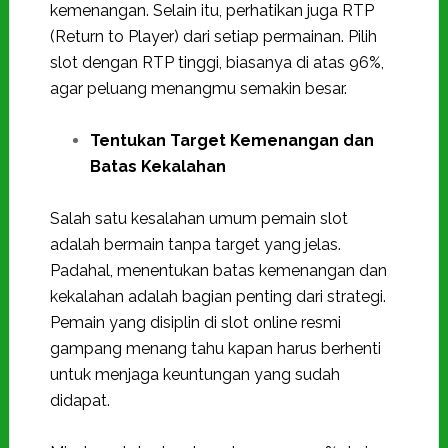
kemenangan.
Selain itu, perhatikan juga RTP
(Return to Player) dari setiap permainan. Pilih
slot dengan RTP tinggi, biasanya di atas 96%,
agar peluang menangmu semakin besar.
Tentukan Target Kemenangan dan
Batas Kekalahan
Salah satu kesalahan umum pemain slot
adalah bermain tanpa target yang jelas.
Padahal, menentukan batas kemenangan dan
kekalahan adalah bagian penting dari strategi.
Pemain yang disiplin di slot online resmi
gampang menang tahu kapan harus berhenti
untuk menjaga keuntungan yang sudah
didapat.