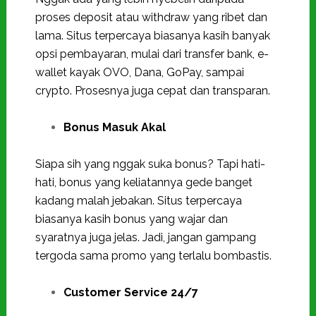
proses deposit atau withdraw yang ribet dan
lama. Situs terpercaya biasanya kasih banyak
opsi pembayaran, mulai dari transfer bank, e-
wallet kayak OVO, Dana, GoPay, sampai
crypto. Prosesnya juga cepat dan transparan.
Bonus Masuk Akal
Siapa sih yang nggak suka bonus? Tapi hati-
hati, bonus yang keliatannya gede banget
kadang malah jebakan. Situs terpercaya
biasanya kasih bonus yang wajar dan
syaratnya juga jelas. Jadi, jangan gampang
tergoda sama promo yang terlalu bombastis.
Customer Service 24/7