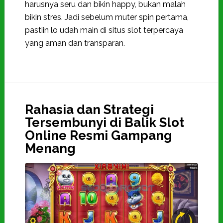
harusnya seru dan bikin happy, bukan malah
bikin stres. Jadi sebelum muter spin pertama,
pastiin lo udah main di situs slot terpercaya
yang aman dan transparan.
Rahasia dan Strategi
Tersembunyi di Balik Slot
Online Resmi Gampang
Menang