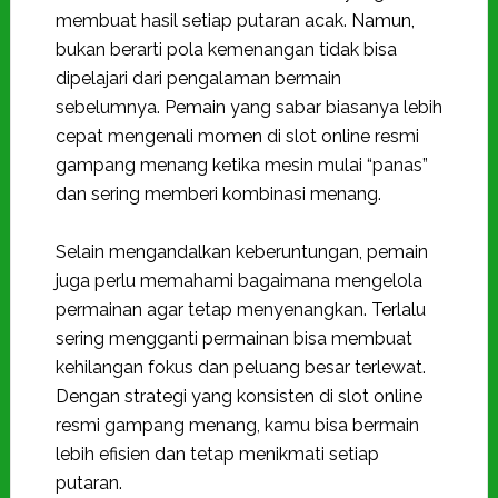
membuat hasil setiap putaran acak. Namun,
bukan berarti pola kemenangan tidak bisa
dipelajari dari pengalaman bermain
sebelumnya.
Pemain yang sabar biasanya lebih
cepat mengenali momen di slot online resmi
gampang menang ketika mesin mulai “panas”
dan sering memberi kombinasi menang.
Selain mengandalkan keberuntungan, pemain
juga perlu memahami bagaimana mengelola
permainan agar tetap menyenangkan.
Terlalu
sering mengganti permainan bisa membuat
kehilangan fokus dan peluang besar terlewat.
Dengan strategi yang konsisten di slot online
resmi gampang menang, kamu bisa bermain
lebih efisien dan tetap menikmati setiap
putaran.