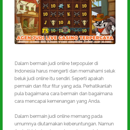
Dalam bermain judi online terpopuler di
Indonesia harus mengerti dan memahami seluk
beluk judi online itu sendiri. Seperti apakah
permain dan fitur fitur yang ada. Perhatikanlah
pula bagaimana cara bermain dan bagaimana
cara mencapai kemenangan yang Anda.
Dalam bermain judi online memang pada
umumnya diutamakan keberuntungan. Namun