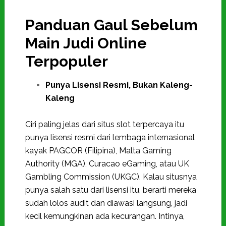
Panduan Gaul Sebelum
Main Judi Online
Terpopuler
Punya Lisensi Resmi, Bukan Kaleng-
Kaleng
Ciri paling jelas dari situs slot terpercaya itu
punya lisensi resmi dari lembaga internasional
kayak PAGCOR (Filipina), Malta Gaming
Authority (MGA), Curacao eGaming, atau UK
Gambling Commission (UKGC). Kalau situsnya
punya salah satu dari lisensi itu, berarti mereka
sudah lolos audit dan diawasi langsung, jadi
kecil kemungkinan ada kecurangan. Intinya,