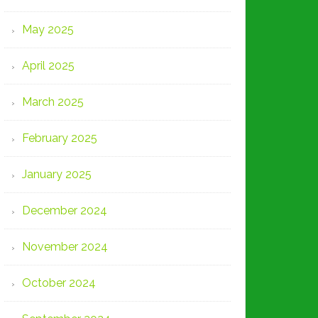
May 2025
April 2025
March 2025
February 2025
January 2025
December 2024
November 2024
October 2024