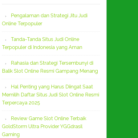
Pengalaman dan Strategi Jitu Judi
Online Terpopuler
Tanda-Tanda Situs Judi Online
Terpopuler di Indonesia yang Aman
Rahasia dan Strategi Tersembunyi di
Balik Slot Online Resmi Gampang Menang
Hal Penting yang Harus Diingat Saat
Memilih Daftar Situs Judi Slot Online Resmi
Terpercaya 2025
Review Game Slot Online Terbaik
GoldStorm Ultra Provider YGGdrasil
Gaming