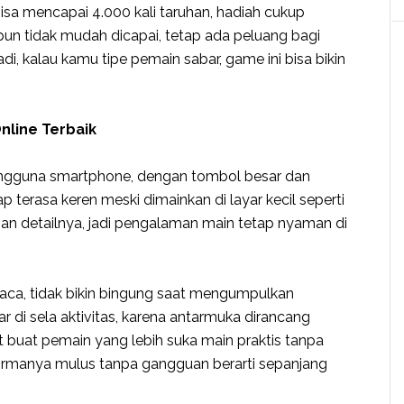
sa mencapai 4.000 kali taruhan, hadiah cukup
n tidak mudah dicapai, tetap ada peluang bagi
 kalau kamu tipe pemain sabar, game ini bisa bikin
Online Terbaik
engguna smartphone, dengan tombol besar dan
ap terasa keren meski dimainkan di layar kecil seperti
ngan detailnya, jadi pengalaman main tetap nyaman di
baca, tidak bikin bingung saat mengumpulkan
 di sela aktivitas, karena antarmuka dirancang
t buat pemain yang lebih suka main praktis tanpa
rformanya mulus tanpa gangguan berarti sepanjang