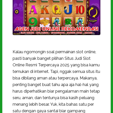
Kalau ngomongin soal permainan slot online,
pasti banyak banget pilihan Situs Judi Slot
Online Resmi Terpercaya 2025 yang bisa kamu
temukan di internet. Tapi, nggak semua situs itu
bisa dibilang aman atau terpercaya. Makanya,
penting banget buat tahu apa aja hal-hal yang
harus diperhatikan biar pengalaman main tetap
seru, aman, dan tentunya bisa kasih peluang
menang lebih besar. Yuk, kita bahas satu per
satu dengan gaya santai biar gampang