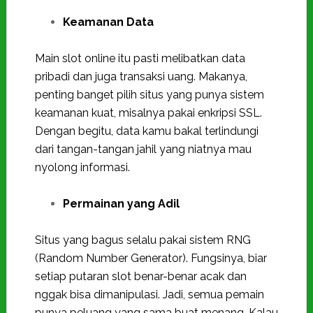
Keamanan Data
Main slot online itu pasti melibatkan data
pribadi dan juga transaksi uang. Makanya,
penting banget pilih situs yang punya sistem
keamanan kuat, misalnya pakai enkripsi SSL.
Dengan begitu, data kamu bakal terlindungi
dari tangan-tangan jahil yang niatnya mau
nyolong informasi.
Permainan yang Adil
Situs yang bagus selalu pakai sistem RNG
(Random Number Generator). Fungsinya, biar
setiap putaran slot benar-benar acak dan
nggak bisa dimanipulasi. Jadi, semua pemain
punya peluang yang sama buat menang. Kalau